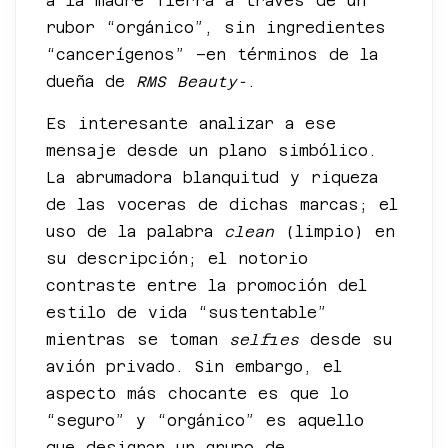
a la madre Tierra a través de un
rubor “orgánico”, sin ingredientes
“cancerígenos” –en términos de la
dueña de
RMS Beauty-
.
Es interesante analizar a ese
mensaje desde un plano simbólico.
La abrumadora blanquitud y riqueza
de las voceras de dichas marcas; el
uso de la palabra
clean
(limpio) en
su descripción; el notorio
contraste entre la promoción del
estilo de vida “sustentable”
mientras se toman
selfies
desde su
avión privado. Sin embargo, el
aspecto más chocante es que lo
“seguro” y “orgánico” es aquello
que designan un grupo de