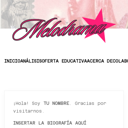
INICIO
ANÁLISIS
OFERTA EDUCATIVA
ACERCA DE
COLAB
¡Hola! Soy
TU NOMBRE
. Gracias por
visitarnos.
INSERTAR LA BIOGRAFÍA AQUÍ