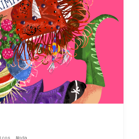
icos
,
Moda