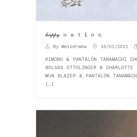
𝒽𝒶𝓅𝓅𝓎 𝕟 𝕒 𝕥 𝕚 𝕠 𝕟
By
Melodrama
16/01/2021
KIMONO & PANTALÓN TANAMACHI CH
BOLSAS OTTOLINGER & CHARLOTTE 
WUN BLAZER & PANTALÓN TANAMAC
[…]