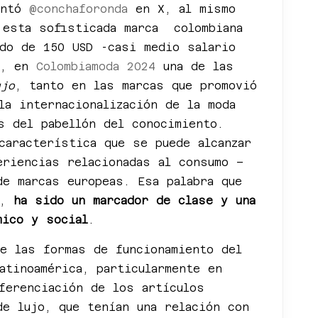
entó
@conchaforonda
en X, al mismo
 esta sofisticada marca colombiana
ado de 150 USD -casi medio salario
s, en
Colombiamoda 2024
una de las
ujo
, tanto en las marcas que promovió
la internacionalización de la moda
as del pabellón del conocimiento.
característica que se puede alcanzar
eriencias relacionadas al consumo –
de marcas europeas. Esa palabra que
,
ha sido un marcador de clase y una
mico y social
.
de las formas de funcionamiento del
atinoamérica, particularmente en
ferenciación de los artículos
de lujo, que tenían una relación con