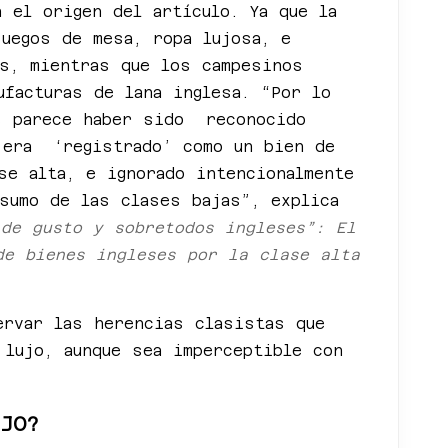
 el origen del artículo. Ya que la
juegos de mesa, ropa lujosa, e
és, mientras que los campesinos
ufacturas de lana inglesa. “Por lo
es parece haber sido reconocido
era ‘registrado’ como un bien de
se alta, e ignorado intencionalmente
sumo de las clases bajas”, explica
 de gusto y sobretodos ingleses”: El
de bienes ingleses por la clase alta
ervar las herencias clasistas que
 lujo, aunque sea imperceptible con
JO?