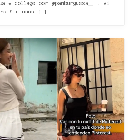
ua ★ collage por @pamburguesa__ . Vi
ra Sor unas […]