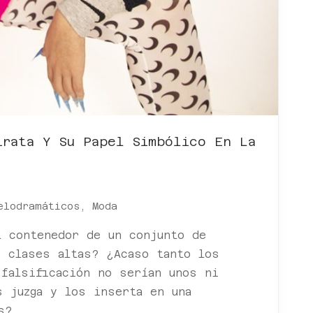
irata Y Su Papel Simbólico En La
elodramáticos
,
Moda
l contenedor de un conjunto de
s clases altas? ¿Acaso tanto los
 falsificación no serían unos ni
s juzga y los inserta en una
s?