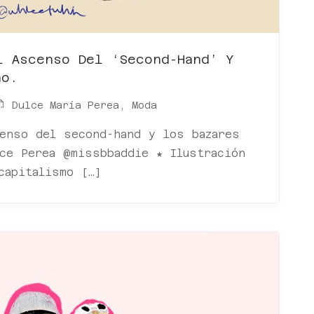
l Ascenso Del ‘second-Hand’ Y
no.
Dulce María Perea
,
Moda
censo del second-hand y los bazares
ce Perea @missbbaddie ★ Ilustración
capitalismo […]