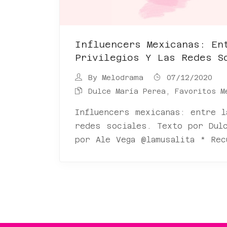
Influencers Mexicanas: En
Privilegios Y Las Redes S
By
Melodrama
07/12/2020
Dulce María Perea
,
Favoritos M
Influencers mexicanas: entre l
redes sociales. Texto por Dul
por Ale Vega @lamusalita * Re