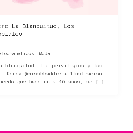
tre La Blanquitud, Los
ociales.
elodramáticos
,
Moda
a blanquitud, los privilegios y las
ce Perea @missbbaddie ★ Ilustración
cuerdo que hace unos 10 años, se […]